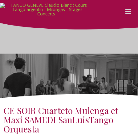
CE SOIR Cuarteto Mulenga et
Maxi SAMEDI SanLuisTango
Orquesta