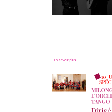
En savoir plus...
10 J
SPÉC
MILONG
L'ORCH
TANGO
Dirigé