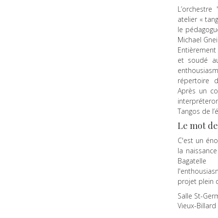
L’orchestre 
atelier « ta
le pédagogue
Michael Gnei
Entièrement 
et soudé au
enthousia
répertoire 
Après un co
interpréte
Tangos de l’
Le mot de
C'est un éno
la naissance
Bagatell
l'enthousi
projet plein 
Salle St-Ger
Vieux-Billar