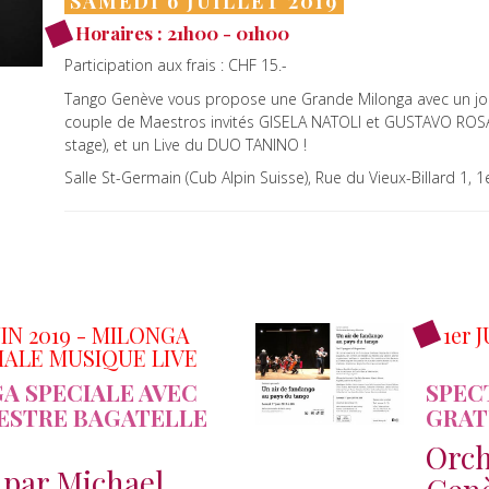
SAMEDI 6 JUILLET 2019
Horaires : 21h00 - 01h00
Participation aux frais : CHF 15.-
Tango Genève vous propose une Grande Milonga avec un jo
couple de Maestros invités GISELA NATOLI et GUSTAVO ROSAS 
stage), et un Live du DUO TANINO !
Salle St-Germain (Cub Alpin Suisse), Rue du Vieux-Billard 1, 
UIN 2019 - MILONGA
1er 
IALE MUSIQUE LIVE
A SPECIALE AVEC
SPEC
ESTRE BAGATELLE
GRAT
Orch
 par Michael