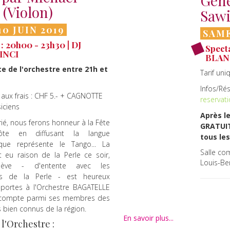
Genè
 (Violon)
Sawi
10 JUIN 2019
SAME
: 20h00 - 23h30 | DJ
Specta
INCI
BLAN
 de l'orchestre entre 21h et
Tarif uni
Infos/Ré
n aux frais : CHF 5.- + CAGNOTTE
reservat
iciens
Après l
rié, nous ferons honneur à la Fête
GRATUIT
ôte en diffusant la langue
tous le
 que représente le Tango... La
Salle co
 eu raison de la Perle ce soir,
Louis-Be
ève - d'entente avec les
urs de la Perle - est heureux
 portes à l'Orchestre BAGATELLE
 compte parmi ses membres des
 bien connus de la région.
En savoir plus...
l'Orchestre :