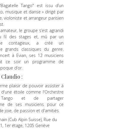
"Bagatelle Tango" est issu d’un
ngo, musique et danse » dirigé par
, violoniste et arrangeur parisien
st.
amateur, le groupe s’est agrandi
 fil des stages et, mû par un
sme contagieux, a créé un
de grands classiques du genre.
ncert à Evian, ses 12 musiciens
ront ce soir un programme de
époque d’or.
 Claudio :
rme plaisir de pouvoir assister à
 d'une étoile comme l'Orchestre
e Tango et de partager
asme de ses musiciens pour ce
de joie, de passion et d'amitiés.
main (Cub Alpin Suisse), Rue du
d 1, 1er étage, 1205 Genève