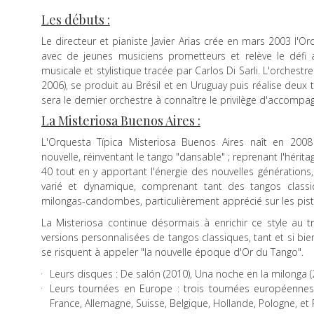
Les débuts :
Le directeur et pianiste Javier Arias crée en mars 2003 l'O
avec de jeunes musiciens prometteurs et relève le défi ar
musicale et stylistique tracée par Carlos Di Sarli. L'orchest
2006), se produit au Brésil et en Uruguay puis réalise deux 
sera le dernier orchestre à connaître le privilège d'accompa
La Misteriosa Buenos Aires :
L'Orquesta Típica Misteriosa Buenos Aires naît en 20
nouvelle, réinventant le tango "dansable" ; reprenant l'héri
40 tout en y apportant l'énergie des nouvelles générations
varié et dynamique, comprenant tant des tangos classi
milongas-candombes, particulièrement apprécié sur les pis
La Misteriosa continue désormais à enrichir ce style au 
versions personnalisées de tangos classiques, tant et si bien
se risquent à appeler "la nouvelle époque d'Or du Tango".
Leurs disques : De salón (2010), Una noche en la milonga (2
Leurs tournées en Europe : trois tournées européennes
France, Allemagne, Suisse, Belgique, Hollande, Pologne, e