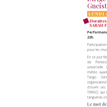
Gneist
LUNDI 
Horaires 
SARAH F
Performance
22h.
Participatio
pour les mus
En ce jour fé
de Pentec
universelle
météo ayant
Tango Gen
organisate
d'ouvrir ses
TANGO, qui
tangueras-os
Le mot de 