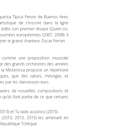
rquesta Típica Fervor de Buenos Aires
tistique de s'inscrire dans la ligne
re édite son premier disque (Quién sis,
tournées européennes (2007, 2008). Il
gner le grand chanteur Oscar Ferrari.
08 comme une proposition musicale
tage des grands orchestres des années
, la Misteriosa propose un répertoire
ques, que des valses, milongas, et
tes par les danseuses-eurs.
travers de nouvelles compositions et
 qu'ils font partie de ce que certains
013) et Tu lado acústico (2015).
 (2010, 2013, 2015) les amenant en
t République Tchèque.